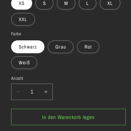
XS
S
M
L
XL
XXL
Farbe
Schwarz
Grau
Rot
Weiß
Anzahl
Verringere
Erhöhe
die
die
Menge
Menge
In den Warenkorb legen
für
für
Blingpoint
Blingpoint