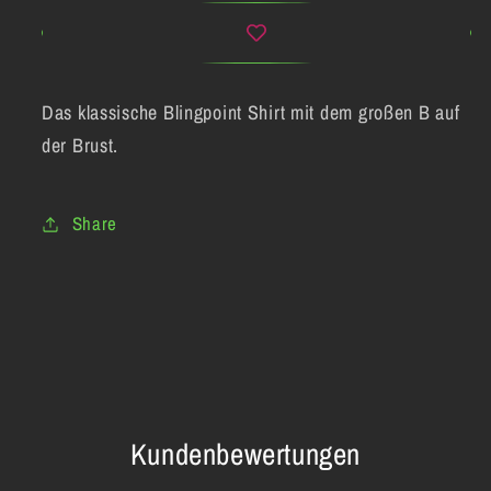
-
-
Tshirt
Tshirt
großes
großes
B
B
Das klassische Blingpoint Shirt mit dem großen B auf
der Brust.
Share
Kundenbewertungen