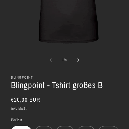
Medien
1
in
von
1
/
4
Modal
öffnen
BLINGPOINT
Blingpoint - Tshirt großes B
Normaler
€20,00 EUR
Preis
inkl. MwSt.
Größe