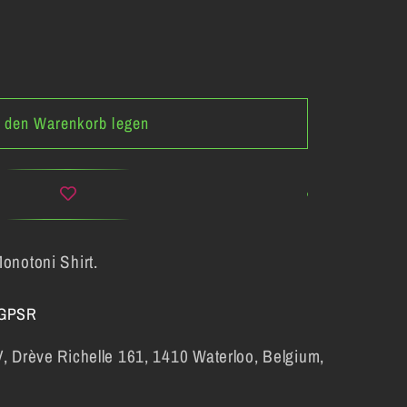
n den Warenkorb legen
ni
z
onotoni Shirt.
 GPSR
 Drève Richelle 161, 1410 Waterloo, Belgium,