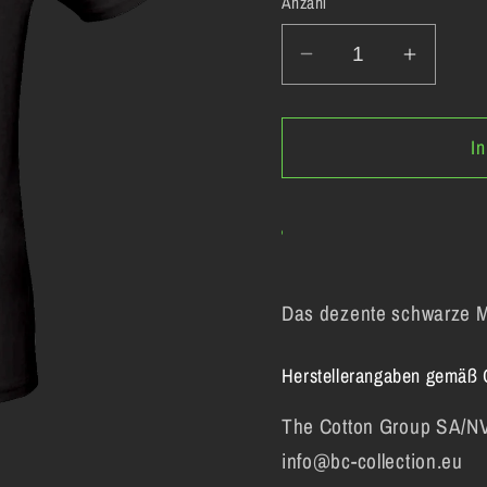
Anzahl
Verringere
Erhöhe
die
die
Menge
Menge
I
für
für
Monotoni
Monoto
-
-
Shirt
Shirt
Schwarz
Schwar
Das dezente schwarze M
Herstellerangaben gemäß
The Cotton Group SA/NV,
info@bc-collection.eu