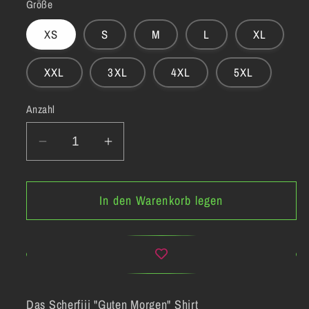
Größe
XS
S
M
L
XL
XXL
3XL
4XL
5XL
Anzahl
Verringere
Erhöhe
die
die
Menge
Menge
In den Warenkorb legen
für
für
Scherfiii
Scherfiii
-
-
&quot;Guten
&quot;Guten
Morgen&quot;
Morgen&quot;
T-
T-
Das Scherfiii "Guten Morgen" Shirt