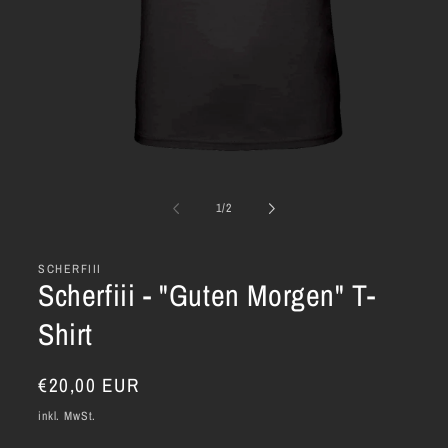
Medien
1
in
von
1
/
2
Modal
öffnen
SCHERFIII
Scherfiii - "Guten Morgen" T-
Shirt
Normaler
€20,00 EUR
Preis
inkl. MwSt.