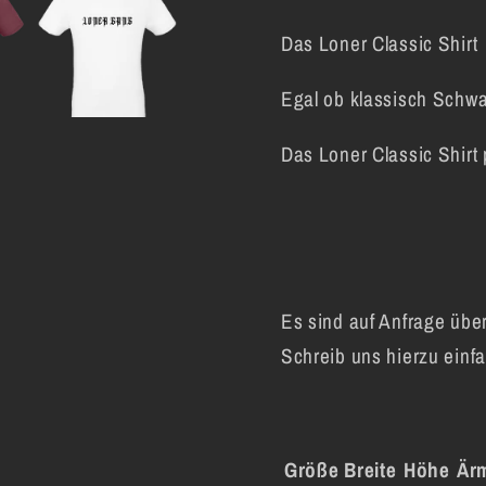
Loner
Loner
Das Loner Classic Shirt
Gang
Gang
Classicschrift
Classic
Egal ob klassisch Schwa
Das Loner Classic Shirt
Es sind auf Anfrage übe
Schreib uns hierzu einfa
Größe
Breite
Höhe
Är