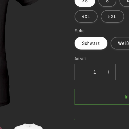
XS
S
4XL
5XL
Farbe
Schwarz
Weiß
Anzahl
Verringere
Erhöhe
die
die
Menge
Menge
I
für
für
Yuzuxoo
Yuzuxo
-
-
T-
T-
Shirt
Shirt