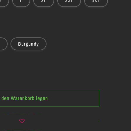
M
L
XL
XXL
3XL
Burgundy
n den Warenkorb legen
o